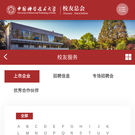
校友服务
上市企业
招聘信息
专场招聘会
优秀合作伙伴
全部
A
B
C
D
E
F
G
H
I
J
K
L
M
N
O
P
Q
R
S
T
U
V