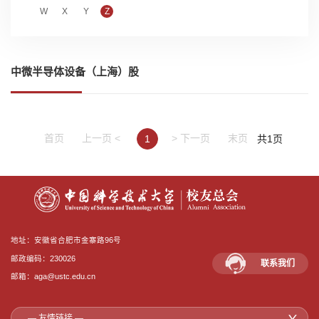
W
X
Y
Z
中微半导体设备（上海）股
份有限公司
首页
上一页 <
> 下一页
末页
1
共1页
地址：安徽省合肥市金寨路96号
邮政编码：230026
联系我们
邮箱：aga@ustc.edu.cn
— 友情链接 —