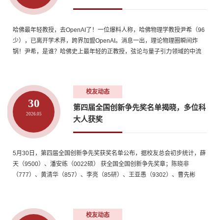
哈佛最年轻教授，去OpenAI了！一位爆料人称，哈佛物理学教授尹希（96
少），已离开学术界，跨界加盟OpenAI。消息一出，理论物理圈瞬间炸
锅！尹希，是谁？哈佛史上最年轻的正教授，弦论与量子引力领域的中流
砥柱，31岁就站上了学术界的最高台阶。他的离场，远不止一次个人职业
选择那么简单。这更像一场科研重心的历史性迁移：一个时代，正在悄然
落幕。正如爆料人所言，「科研的中心和未来，正从传统大学实验室，向
校友动态
手握顶级算力的...
30
第四届全国创新争先奖名单揭晓，多位科
2026.05
大人获奖
5月30日，第四届全国创新争先奖获奖名单公布，据校友总会初步统计，薛
天（9500）、潘安练（0022硕） 获全国全国创新争先奖章；陈晓非
（777）、黄清华（857）、李亮（85研）、王亚愚（9302）、曹先彬
（9321博）、黄方（947）、陆朝阳（0002）、王殳凹（0314）、戴子高
（中国科大学教授）、张勇东（中国科大教授）、袁宏永（原中国科大教
职工）获全国创新争先奖状。薛天（9500），1995年考入中国科学技术大
校友动态
学，2000年获学士学位。...