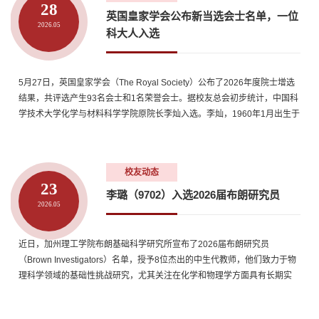
28
英国皇家学会公布新当选会士名单，一位
2026.05
科大人入选
5月27日，英国皇家学会（The Royal Society）公布了2026年度院士增选
结果，共评选产生93名会士和1名荣誉会士。据校友总会初步统计，中国科
学技术大学化学与材料科学学院原院长李灿入选。李灿，1960年1月出生于
甘肃省金昌市永昌县，物理化学家，中国科学院院士、第三世界科学院院
士、英国皇家学会会士，中国科学院大连化学物理研究所研究员、博士生
导师，洁净能源国家实验室（筹）主任，催化基础国家重点实验室主任，
校友动态
曾任中国科...
23
李璐（9702）入选2026届布朗研究员
2026.05
近日，加州理工学院布朗基础科学研究所宣布了2026届布朗研究员
（Brown Investigators）名单，授予8位杰出的中生代教师，他们致力于物
理科学领域的基础性挑战研究，尤其关注在化学和物理学方面具有长期实
际应用潜力的课题。据校友总会初步统计，我校97级校友李璐入选。李璐
（9702）李璐（9702），1997年考入中国科学技术大学，2002年获学士