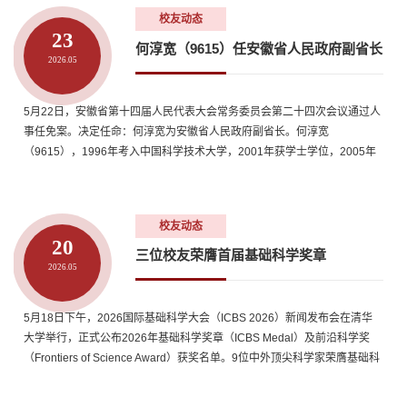
学位。2008年在普林斯顿大学获博士学位。博士毕业后在麻省理工学院担
校友动态
任Pappalardo Fellow...
23
何淳宽（9615）任安徽省人民政府副省长
2026.05
5月22日，安徽省第十四届人民代表大会常务委员会第二十四次会议通过人
事任免案。决定任命：何淳宽为安徽省人民政府副省长。何淳宽
（9615），1996年考入中国科学技术大学，2001年获学士学位，2005年
获硕士学位，2009年获博士学位。曾任中国科学技术大学党委组织部部
长，中国科学技术大学党委副书记等职，2020年任安徽省委组织部副部
长，2021年任宣城市市长，2024年10月任宣城市委书记
校友动态
20
三位校友荣膺首届基础科学奖章
2026.05
5月18日下午，2026国际基础科学大会（ICBS 2026）新闻发布会在清华
大学举行，正式公布2026年基础科学奖章（ICBS Medal）及前沿科学奖
（Frontiers of Science Award）获奖名单。9位中外顶尖科学家荣膺基础科
学奖章，据校友总会初步统计，文小刚（772校友）获物理领域基础科学奖
章，张寿武（83研）荣膺数学领域基础科学奖章，庄小威（87少校友）获