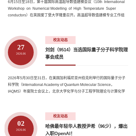
6月15日至18日，第十届国际高温超导数值建模会议（10th International
Workshop on Numerical Modelling of High Temperature Super
conductors）在英国爱丁堡大学隆重召开。高温超导数值建模专业工作组
授予中国科学院院士、电工研究所研究员王秋良高温超导数值建模终身成
就奖，以表彰他在推动高温超导技术发展方面做出的杰出贡献，特别是在
研发创世界纪录的高场强高温超导磁体，以及经验证、面向工程应用的高
校友动态
温超导磁...
27
刘剑（9514）当选国际量子分子科学院理
2026.06
事会成员
2026年5月30日至31日，在美国加利福尼亚州伯克利举行的国际量子分子
科学院（International Academy of Quantum Molecular Science，
IAQMS）年度院士会议上，北京大学化学与分子工程学院理论与计算化学
研究所、北京大学科学与工程计算中心刘剑（9514校友）教授当选该科学
院新一届理事会成员，担任理事会委员（Member at Large）。刘剑
（9514），国际量子分子科学院院士，国家杰出青年基金获得者，北京大
校友动态
学博雅特聘教授、博士生导...
02
哈佛最年轻华人教授尹希（96少），爆出
2026.06
入职OpenAI！