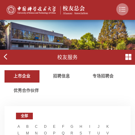
校友服务
上市企业
招聘信息
专场招聘会
优秀合作伙伴
全部
A
B
C
D
E
F
G
H
I
J
K
L
M
N
O
P
Q
R
S
T
U
V