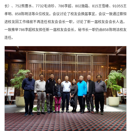
长）、752熊曹水、7732毛诗珍、786李超、802施磊、815王雪峰、9105S王
孝明、858陈明洁等众位校友。会议讨论了校友会换届事宜，会议一致通过蔡恒
进校友因工作缘故不再连任校友会会长一职，讨论了新一届校友会会长人选，
一致推举786李超校友担任新一届校友会会长，秘书长一职仍由858陈明洁校友
连任。