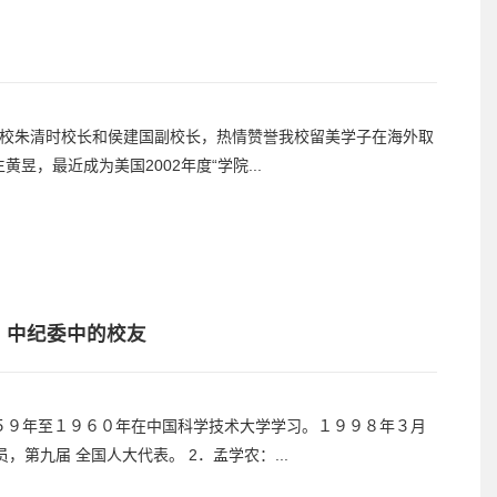
博士致信我校朱清时校长和侯建国副校长，热情赞誉我校留美学子在海外取
黄昱，最近成为美国2002年度“学院...
、中纪委中的校友
５９年至１９６０年在中国科学技术大学学习。１９９８年３月
第九届 全国人大代表。 2．孟学农：...