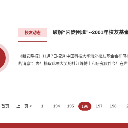
破解“囚徒困境”--2001年校友
校友动态
《新安晚报》11月7日报道 中国科技大学海外校友基金会在
的消息”：去年摘取此项大奖的杜江峰博士和研究伙伴今年在世界
首页
上一页 <
1
194
195
197
198
196
...
...