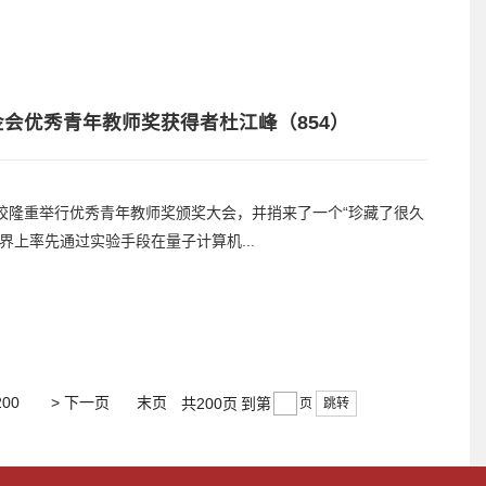
基金会优秀青年教师奖获得者杜江峰（854）
母校隆重举行优秀青年教师奖颁奖大会，并捎来了一个“珍藏了很久
上率先通过实验手段在量子计算机...
200
> 下一页
末页
共200页
到第
跳转
页