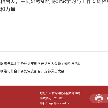
互相启发，共同思考如何将理论学习与工作实践相
慧和力量。
外联络与基金事务处党支部召开党员大会暨主题党日活动
外联络与基金事务处党支部召开支部党员大会
地址：安徽省合肥市金寨路96号
邮政编码：230026
邮箱：aga@ustc.edu.cn