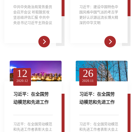
评估汇报 中共中央
认识源远流长博大
中共中央政治局常务委员
习近平：建设中国特色中
总书记习近平主持
精深的中华文明
会召开会议 听取脱贫攻
国风格中国气派的考古学
会议
坚总结评估汇报 中共中
更好认识源远流长博大精
央总书记习近平主持会议
深的中华文明
12
26
2020.12
2020.11
习近平：在全国劳
习近平：在全国劳
动模范和先进工作
动模范和先进工作
者表彰大会上的讲
者表彰大会上的讲
话
话
习近平：在全国劳动模范
习近平：在全国劳动模范
和先进工作者表彰大会上
和先进工作者表彰大会上